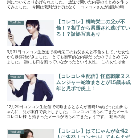
判についてとりあげられました。 放送で聞いた内容のまとめを作っ
てみました。 今回は裁判だけではなく、コレコレさんが撮影の時に
もかねこあやさんに会っているという事で現在のかねこあや...
【コレコレ】桐崎栄二の父が不
YouTube
倫！？相手から暴露され逃げてい
る！？証拠写真あり
3月31日コレコレ生放送で桐崎栄二のお父さんと不倫をしていた女性
から暴露話がきました。 とても衝撃的な内容だったのでまとめてみ
ました。 誰にも口を割っていなかったという女性。 この女性は全て
を暴露するつもりで凸されました。 イントネーション...
【コレコレ生配信】怪盗戦隊ヌス
YouTube
ムンジャー蛇喰まさとが15歳未成
年と児ポで炎上！
12月29日コレコレ生配信で蛇喰まさとさんが当時15歳だった山田ち
ゃんに、児ポ案件で炎上しました。 コレコレに送られてきたメール
コレコレ様 と始まったメールが送られてきたようです。 動画の削除
依頼がコレコレさんに送られてきたようです。 こ...
【コレコレ】はてにゃんが女性2
YouTube
人に告発！コンサルしてもらえず