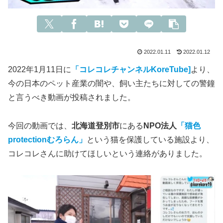
2022.01.11
2022.01.12
2022年1月11日に
「コレコレチャンネルKoreTube]
より、
今の日本のペット産業の闇や、飼い主たちに対しての警鐘
と言うべき動画が投稿されました。
今回の動画では、
北海道登別市
にある
NPO法人
「猫色
protectionむろらん」
という猫を保護している施設より、
コレコレさんに助けてほしいという連絡がありました。