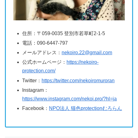
住所：〒059-0035 登別市若草町2-1-5
電話：090-6447-797
メールアドレス：
nekoiro.22@gmail.com
公式ホームページ：
https://nekoiro-
protection.com/
Twitter：
https://twitter.com/nekoiromuroran
Instagram：
https://www.instagram.com/nekoi.pro/?hl=ja
Facebook：
NPO法人 猫色protectionむろらん