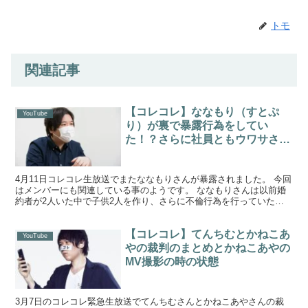
トモ
関連記事
【コレコレ】ななもり（すとぷ
YouTube
り）が裏で暴露行為をしてい
た！？さらに社員ともウワサされ
ていた！
4月11日コレコレ生放送でまたななもりさんが暴露されました。 今回
はメンバーにも関連している事のようです。 ななもりさんは以前婚
約者が2人いた中で子供2人を作り、さらに不倫行為を行っていた事
が告発され炎上しました。 ななもりさんが裏で行って...
【コレコレ】てんちむとかねこあ
YouTube
やの裁判のまとめとかねこあやの
MV撮影の時の状態
3月7日のコレコレ緊急生放送でてんちむさんとかねこあやさんの裁