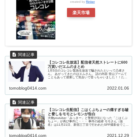
created by
Rinker
楽天市場
【コレコレ生放送】配信者天然ストレートに600
万貢いだエムのまとめ
1月5日のコレコレ緊急生放送で騙されたといって凸者さ
ん。 あがってきたのはエムさん。 話の内容 登山ブームて
こともあって便乗して気合いで登っちゃいました！！たく
さんの声援とエールを頂きありがとう！これからも自分に
厳しく生きていきます！ pi...
tomoblog0414.com
2022.01.06
【コレコレ生配信】こはくぶちょーの痛すぎる嘘
と脅しをモモとレモンが告白
大物youtuber「みっきー」と警察沙汰になった「こはくぶ
ちょー」が再び事件に・・・ 事件の経緯 モモさん（仮
名）は11月21日、新宿三丁目で行われたSPP撮影会でこは
くぶちょー（以下こはく）と出会う。 他のアイドルを押し
ていたが撮影会場...
tomoblog0414.com
2021.12.29