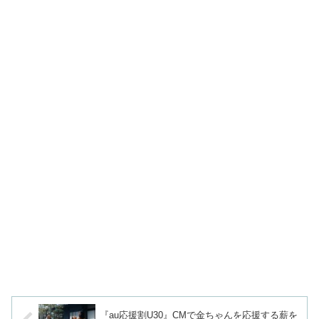
『au応援割U30』CMで金ちゃんを応援する薪を