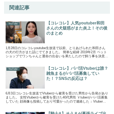
関連記事
【コレコレ】人気youtuber和田
YouTube
さんの犬疑惑がまた炎上！その後
のまとめ
1月28日のコレコレyoutube生放送で以前、とりあげられた和田さん
の犬の行方がまた話にでてきました。 簡単な経緯 2019年2月 ペット
ショップでワンちゃんと運命の出会いを果たしたので飼う事を決意。
視聴者が「きちんとお世話できるか心配」...
【コレコレ】パパ活Vtuberは誰？
YouTube
雑魚まるがパパ活募集してい
た！？SNSの反応は？
6月3日コレコレ生放送でVtuberから被害を受けた男性から告発があり
ました。 女性Vtuberから被害を受けた40代男性 Ｖtuberがパパ活募集
していた 顔画像も投稿しており可愛かったので連絡した ↓ Vtuberは
生放送をしており 生...
【騎士A】そうまが幕張ライブ出