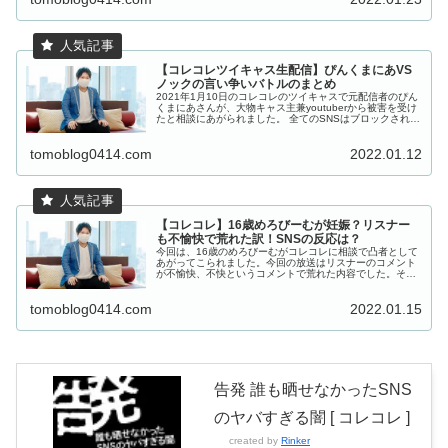
【コレコレツイキャス生配信】ぴんくまにあVS
ノックの言い争いバトルのまとめ
2021年1月10日のコレコレのツイキャスで元配信者のぴん
くまにあさんが、大物キャス主兼youtuberから被害を受け
たと相談にあがられました。 全てのSNSはブロックされて
いて、相手と連絡はとれない状態でしたが、ちょうど、本
人が放送を聞い...
tomoblog0414.com
2022.01.12
【コレコレ】16歳めろびーむが妊娠？リスナー
も不愉快で荒れた訳！SNSの反応は？
今回は、16歳のめろびーむがコレコレに相談で凸者として
あがってこられました。今回の放送はリスナーのコメント
が不愉快、不快というコメントで荒れた内容でした。その
理由とのちのSNSでのリスナーの方達がご自身の気持ちを
ツイートしています。 相談内...
tomoblog0414.com
2022.01.15
告発 誰も晒せなかったSNS
のヤバすぎる闇 [ コレコレ ]
created by
Rinker