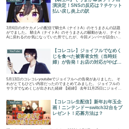
YouTube
演決定！SNSの反応は？チケット
払い戻し炎上の訳
3月6日のポケカメンの配信で騎士A（ナイトA）のそうまさんの話題
がでました。 騎士A（ナイトA）のそうまさんの騒動があり、ナイト
Aに戻れるのか気になっていた所でしたが、今回メンバーが話合いを
した結果、そうまさんは幕張ライブに出演決定となった...
【コレコレ】ジョイフルでなめく
YouTube
じを食べた被害者女性（当時妊
婦）が告発！お店の対応がやば
い！
5月13日のコレコレyoutubeでジョイフルへの告発がありました。 そ
れがとてもひどい内容だったのでまとめてみました。 ジョイフルの
サラダでなめくじが出された経緯 【経緯】 去年11月25日にジョイフ
ルにいった ↓ ヒカルのハンバーグを注...
【コレコレ生配信】新年お年玉企
YouTube
画！ニンテンドーswitch32台をプ
レゼント！応募方法は？