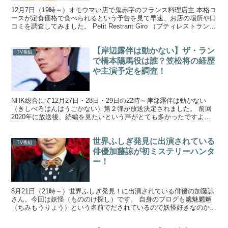
12月7日（19時～）オモウマい店で鬼赤字のフランス料理店主 本格コ
ースが定食価格で食べられるという予告を見て早速、お店の場所や口
コミを調査してみました。 Petit Restrant Giro （プティレストラン
ジロー）の場所は？ Pe...
【岸辺露伴は動かない】ザ・ラン
TV番組
で橋本陽馬役は誰？笠松将の経歴
や主演予定を調査！
NHK総合にて12月27日・28日・29日の22時～岸部露伴は動かない
（きしべろはんはうごかない）第２弾が放送決定されました。 前回
2020年に放送後、続編を見たいという声がとても多かったですよ
ね。 岸辺露伴は動かない第２弾「ザ・ラン」でス...
世界ふしぎ発見に出演されている
TV番組
俳優加藤諒が初ミステリーハンタ
ー！
8月21日（21時～）世界ふしぎ発見！に出演されている俳優の加藤諒
さん。今回は妖怪（もののけ探し）です。 自身のブログも魑魅魍魎
（ちみもうりょう）という名前でだされているので妖怪好きなのかと
思いきや・・・・。 どんな展開な内容になるのか楽し...