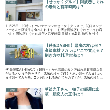
【せっかくグルメ】阿波恋しぐれ
TV番組
の場所と営業時間は？
11月28日（19時～）のバナナマンのせっかくグルメで、関口メンデ
ィーさんが阿波牛を食べられます。 お店は阿波恋しぐれというお店
です！ 阿波恋しぐれの場所と営業時間 住所：徳島県 徳島市 沖浜東
1-6 電話：088-655-5149 月～...
【鉄腕DASH!!】悪魔の杖は何？
TV番組
高級食材ヤガラはどこで買える？
捌き方や料理方法は？
ザ!鉄腕!DASH!!が1/9（19時～）から悪魔の杖と呼ばれる超高級な魚
が出るという予告を見て、悪魔の杖って何？と思い調べてみました。
まず調べてみた所、2つ予想される魚がでたのですが、悪魔の杖と異
名な名前を持つ魚は1つでした。 超高級食...
草笛光子さん 徹子の部屋に出
TV番組
演 新恋人の正体は？