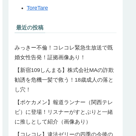
ToreTare
最近の投稿
みっきー不倫！コレコレ緊急生放送で既
婚女性告発！証拠画像あり！
【新宿109しんまる】株式会社MAの詐欺
勧誘を危機一髪で救う！18歳成人の落と
し穴！
【ポケカメン】報道ランナー（関西テレ
ビ）に登場！リスナーがすとぷりと一緒
に推しとして紹介（画像あり）
【コレコレ】違法ゼリーの四季の今後の